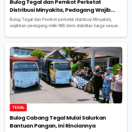
Bulog Tegal dan Pemkot Perketat
Distribusi Minyakita, Pedagang Wajib
Kantongi NIB
Bulog Tegal dan Pemkot perketat distribusi Minyakita,
wajibkan pedagang miliki NIB demi stabilitas harga sesuai
HET dan pengawasan lebih ketat
TEGAL
Bulog Cabang Tegal Mulai Salurkan
Bantuan Pangan, Ini Rinciannya