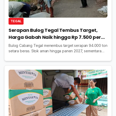
TEGAL
Serapan Bulog Tegal Tembus Target,
Harga Gabah Naik hingga Rp 7.500 per
Kilogram
Bulog Cabang Tegal menembus target serapan 94.000 ton
setara beras. Stok aman hingga panen 2027, sementara
harga gabah petani tetap tinggi di atas HET.