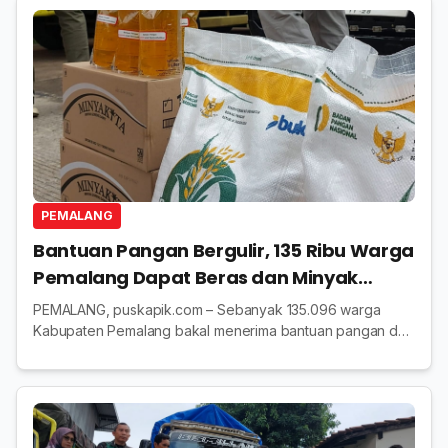
PEMALANG
Bantuan Pangan Bergulir, 135 Ribu Warga
Pemalang Dapat Beras dan Minyak
Goreng
PEMALANG, puskapik.com – Sebanyak 135.096 warga
Kabupaten Pemalang bakal menerima bantuan pangan dari
pemerintah melalui Perum BULOG Cabang Tegal. Bantuan
ini berupa 20 kilogram beras dan 4 liter miny...