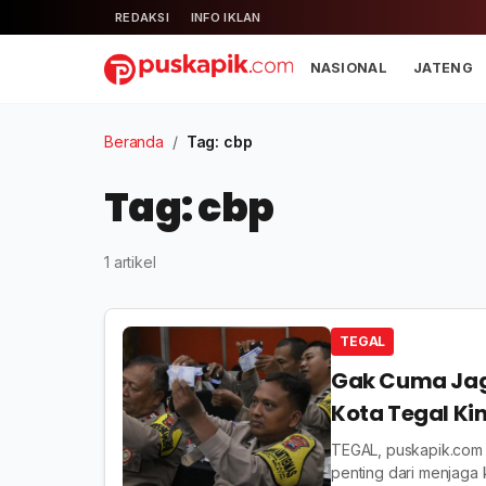
REDAKSI
INFO IKLAN
NASIONAL
JATENG
Beranda
/
Tag: cbp
Tag: cbp
1 artikel
TEGAL
Gak Cuma Jag
Kota Tegal Kin
TEGAL, puskapik.com -
penting dari menjaga