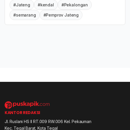
#Jateng
#kendal
#Pekalongan
#semarang
#Pemprov Jateng
KANTOR REDAKSI
Jl. Ruslani HS II RT.009 RW.006 Kel. Pekauman
Kec. Tegal Barat, Kota Tegal