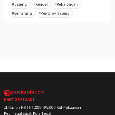
#Jateng
#kendal
#Pekalongan
#semarang
#Pemprov Jateng
KANTOR REDAKSI
Jl. Ruslani HS II RT.009 RW.006 Kel. Pekauman
Kec. Tegal Barat, Kota Tegal