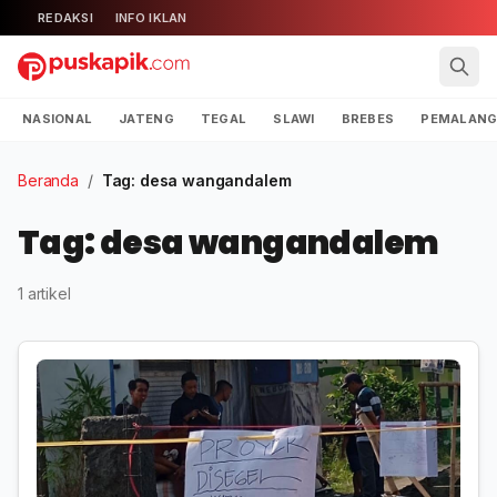
REDAKSI
INFO IKLAN
NASIONAL
JATENG
TEGAL
SLAWI
BREBES
PEMALAN
Beranda
/
Tag: desa wangandalem
Tag: desa wangandalem
1 artikel