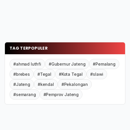
TAG TERPOPULER
#ahmad luthfi
#Gubernur Jateng
#Pemalang
#brebes
#Tegal
#Kota Tegal
#slawi
#Jateng
#kendal
#Pekalongan
#semarang
#Pemprov Jateng