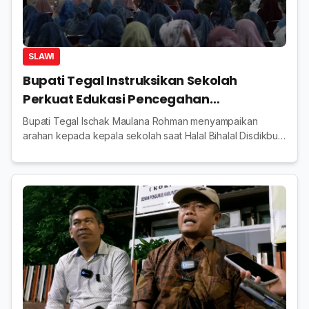
SLAWI
Bupati Tegal Instruksikan Sekolah
Perkuat Edukasi Pencegahan
Penyalahgunaan Obat
Bupati Tegal Ischak Maulana Rohman menyampaikan
arahan kepada kepala sekolah saat Halal Bihalal Disdikbud
di Gedung Korpri Slawi, 1 April 2026.