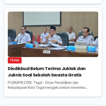
(30/6/2025). Pelatihan ini menjadi langkah...
TEGAL
Disdikbud Belum Terima Juklak dan
Juknis Soal Sekolah Swasta Gratis
PUSKAPIK.COM, Tegal - Dinas Pendidikan dan
Kebudayaan Kota Tegal mengaku belum menerima
petunjuk pelaksanaan (juklak) maupun petunjuk teknis
(juknis) dari Kemendikdasmen terkait putusan Mahkamah
Konst...