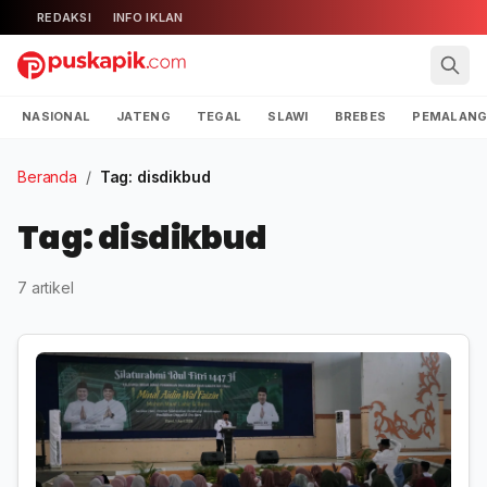
REDAKSI
INFO IKLAN
NASIONAL
JATENG
TEGAL
SLAWI
BREBES
PEMALAN
Beranda
/
Tag: disdikbud
Tag: disdikbud
7 artikel