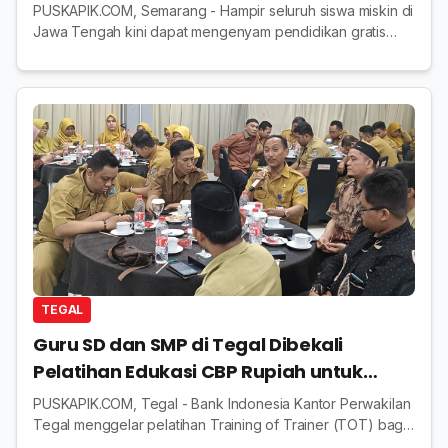
Terakomodasi SPMB Gratis
PUSKAPIK.COM, Semarang - Hampir seluruh siswa miskin di
Jawa Tengah kini dapat mengenyam pendidikan gratis
melalui jalur reguler di SMA/SMK Negeri serta sekolah
swasta yang tergabung dalam program kem...
TEGAL
Guru SD dan SMP di Tegal Dibekali
Pelatihan Edukasi CBP Rupiah untuk
Siswa
PUSKAPIK.COM, Tegal - Bank Indonesia Kantor Perwakilan
Tegal menggelar pelatihan Training of Trainer (TOT) bagi
guru-guru penggerak jenjang SD dan SMP, Senin