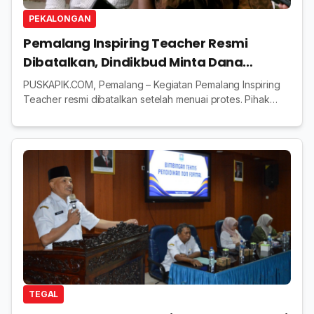
PEKALONGAN
Pemalang Inspiring Teacher Resmi
Dibatalkan, Dindikbud Minta Dana
Peserta Dikembalikan
PUSKAPIK.COM, Pemalang – Kegiatan Pemalang Inspiring
Teacher resmi dibatalkan setelah menuai protes. Pihak
penyelenggara pun akhirnya diminta mengembalikan uang
dari para guru. Keputusan ini disampaik...
TEGAL