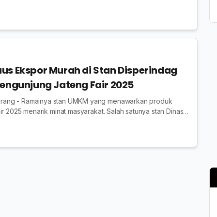
egal, Analis Perdagangan ...
us Ekspor Murah di Stan Disperindag
Pengunjung Jateng Fair 2025
rang - Ramainya stan UMKM yang menawarkan produk
ir 2025 menarik minat masyarakat. Salah satunya stan Dinas
dustrian (Disperindag) Jateng ya...