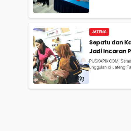
Ekspor 2025 di Kota T
JATENG
Sepatu dan Ka
Jadi Incaran 
PUSKAPIK.COM, Sema
unggulan di Jateng Fa
Perdagangan dan Perin