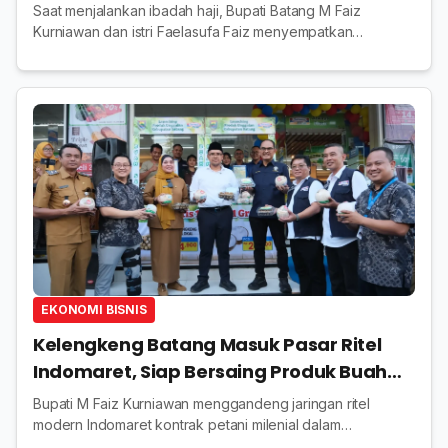
Saat menjalankan ibadah haji, Bupati Batang M Faiz
Kurniawan dan istri Faelasufa Faiz menyempatkan
mengunjungi jamaah haji Kabupaten Batang, Senin 1 Juni
2026.
EKONOMI BISNIS
Kelengkeng Batang Masuk Pasar Ritel
Indomaret, Siap Bersaing Produk Buah
Impor
Bupati M Faiz Kurniawan menggandeng jaringan ritel
modern Indomaret kontrak petani milenial dalam
memasarkan kelengkeng Batang.