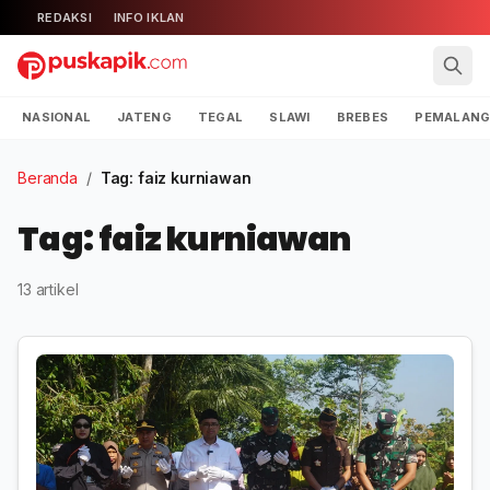
REDAKSI
INFO IKLAN
NASIONAL
JATENG
TEGAL
SLAWI
BREBES
PEMALAN
Beranda
/
Tag: faiz kurniawan
Tag: faiz kurniawan
13 artikel