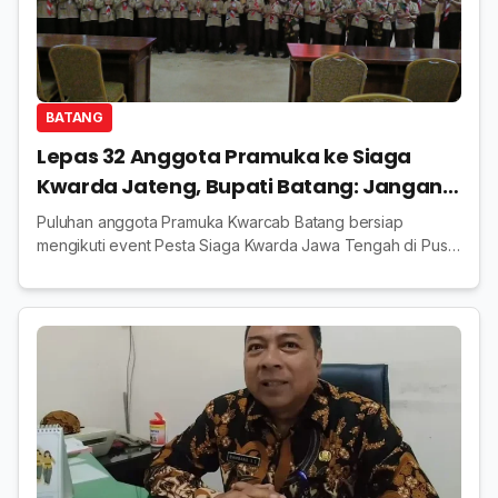
BATANG
Lepas 32 Anggota Pramuka ke Siaga
Kwarda Jateng, Bupati Batang: Jangan
Merasa Minder
Puluhan anggota Pramuka Kwarcab Batang bersiap
mengikuti event Pesta Siaga Kwarda Jawa Tengah di Pusat
Perkemahan Candra Bhirawa, Gunungpati Semarang 16 -
17 Mei 2026.