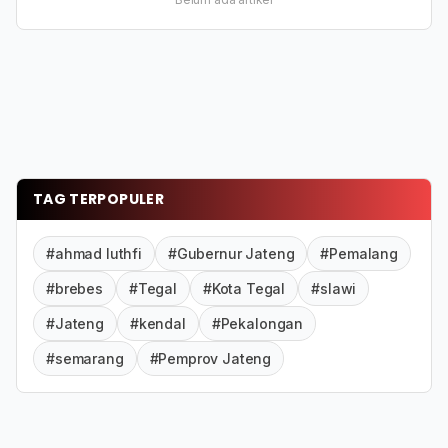
TAG TERPOPULER
#ahmad luthfi
#Gubernur Jateng
#Pemalang
#brebes
#Tegal
#Kota Tegal
#slawi
#Jateng
#kendal
#Pekalongan
#semarang
#Pemprov Jateng