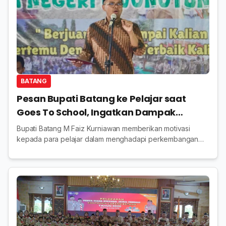
BATANG
Pesan Bupati Batang ke Pelajar saat
Goes To School, Ingatkan Dampak
Teknologi AI
Bupati Batang M Faiz Kurniawan memberikan motivasi
kepada para pelajar dalam menghadapi perkembangan
teknologi dalam kegiatan Goes To School