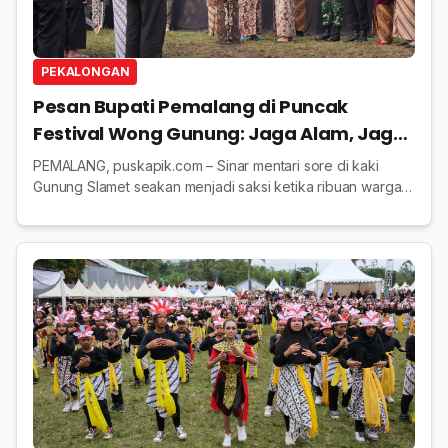
PEKALONGAN
Pesan Bupati Pemalang di Puncak
Festival Wong Gunung: Jaga Alam, Jaga
Kehidupan
PEMALANG, puskapik.com – Sinar mentari sore di kaki
Gunung Slamet seakan menjadi saksi ketika ribuan warga
berbaur dalam puncak Festival Wong Gunung (FWG) 2025
yang kini menginjak 1 dekade, Sabtu 20 S...