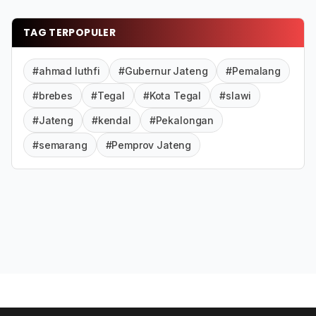
TAG TERPOPULER
#ahmad luthfi
#Gubernur Jateng
#Pemalang
#brebes
#Tegal
#Kota Tegal
#slawi
#Jateng
#kendal
#Pekalongan
#semarang
#Pemprov Jateng