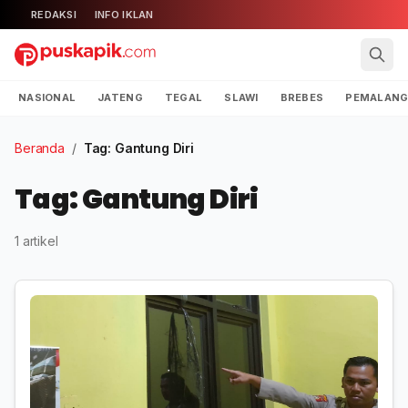
REDAKSI
INFO IKLAN
NASIONAL
JATENG
TEGAL
SLAWI
BREBES
PEMALAN
Beranda
/
Tag: Gantung Diri
Tag: Gantung Diri
1 artikel