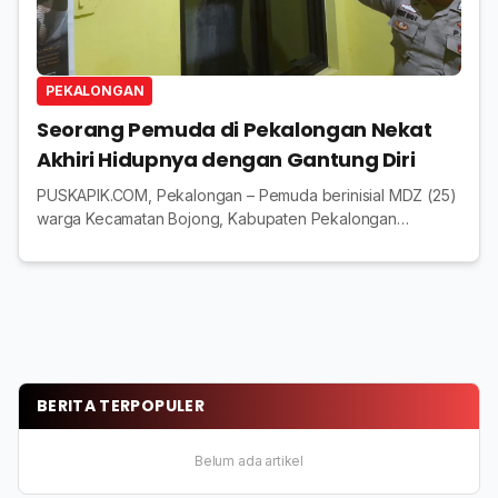
PEKALONGAN
Seorang Pemuda di Pekalongan Nekat
Akhiri Hidupnya dengan Gantung Diri
PUSKAPIK.COM, Pekalongan – Pemuda berinisial MDZ (25)
warga Kecamatan Bojong, Kabupaten Pekalongan
ditemukan tewas di kantor Kecamatan Bojong. Korban
ditemukan di ruang ruang Sekcam kantor Kecamatan B...
BERITA TERPOPULER
Belum ada artikel