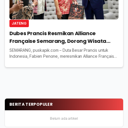
JATENG
Dubes Prancis Resmikan Alliance
Française Semarang, Dorong Wisata
Heritage Jawa Tengah
SEMARANG, puskapik.com – Duta Besar Prancis untuk
Indonesia, Fabien Penone, meresmikan Alliance Française
di Semarang pada Kamis, 25 September 2025. Lembaga
kebudayaan ini menjadi bagian dari jaringan...
BERITA TERPOPULER
Belum ada artikel