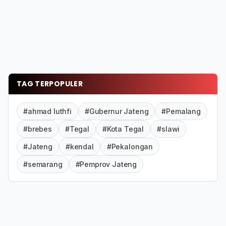
TAG TERPOPULER
#ahmad luthfi
#Gubernur Jateng
#Pemalang
#brebes
#Tegal
#Kota Tegal
#slawi
#Jateng
#kendal
#Pekalongan
#semarang
#Pemprov Jateng