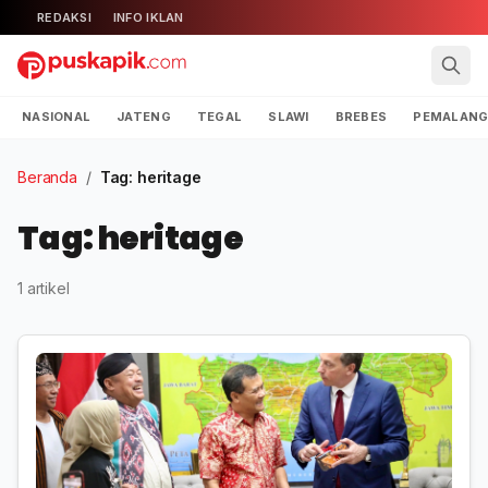
REDAKSI
INFO IKLAN
NASIONAL
JATENG
TEGAL
SLAWI
BREBES
PEMALAN
Beranda
/
Tag: heritage
Tag: heritage
1 artikel