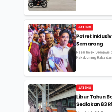
angin ±6 km/jam. Wa
tubuh.
JATENG
Potret Inklusi
Semarang
Pasar Imlek Semawis d
Rakabuming Raka dan A
Tengah.
JATENG
Libur Tahun B
Sediakan 83 