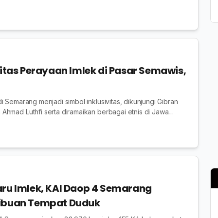
rga disarankan membawa payung dan menjaga daya tahan
vitas Perayaan Imlek di Pasar Semawis,
i Semarang menjadi simbol inklusivitas, dikunjungi Gibran
hmad Luthfi serta diramaikan berbagai etnis di Jawa
aru Imlek, KAI Daop 4 Semarang
Ribuan Tempat Duduk