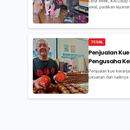
Libur Imlek, KAI Dao
awal, pastikan layan
TEGAL
Penjualan Kue 
Pengusaha Ke
Penjualan kue keranja
pesanan dan naiknya 