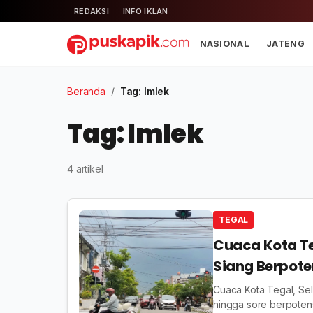
REDAKSI
INFO IKLAN
NASIONAL
JATENG
Beranda
/
Tag: Imlek
Tag: Imlek
4 artikel
TEGAL
Cuaca Kota Te
Siang Berpote
Cuaca Kota Tegal, Se
hingga sore berpoten