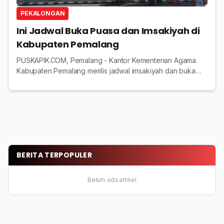
PEKALONGAN
Ini Jadwal Buka Puasa dan Imsakiyah di
Kabupaten Pemalang
PUSKAPIK.COM, Pemalang - Kantor Kementerian Agama
Kabupaten Pemalang merilis jadwal imsakiyah dan buka
puasa di wilayah Kabupaten Pemalang selama bulan suci
Ramadhan 1446 Hijriah / 2025 Masehi. Jadwal...
BERITA TERPOPULER
Belum ada artikel