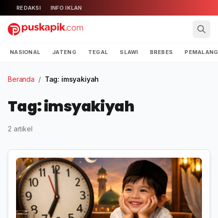
REDAKSI
INFO IKLAN
NASIONAL
JATENG
TEGAL
SLAWI
BREBES
PEMALAN
Beranda
/
Tag: imsyakiyah
Tag: imsyakiyah
2 artikel