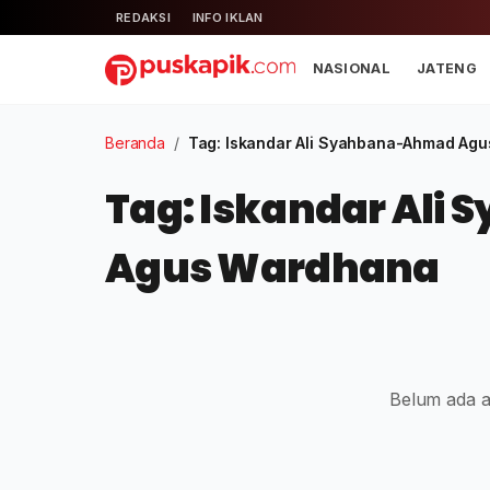
REDAKSI
INFO IKLAN
NASIONAL
JATENG
Beranda
/
Tag: Iskandar Ali Syahbana-Ahmad Ag
Tag: Iskandar Al
Agus Wardhana
Belum ada ar