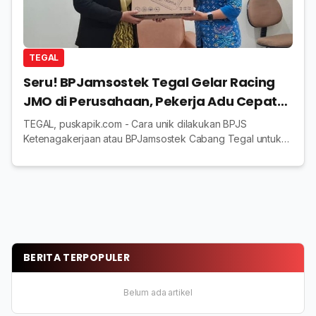
TEGAL
Seru! BPJamsostek Tegal Gelar Racing
JMO di Perusahaan, Pekerja Adu Cepat
Aktivasi Aplikasi
TEGAL, puskapik.com - Cara unik dilakukan BPJS
Ketenagakerjaan atau BPJamsostek Cabang Tegal untuk
mempercepat transformasi digital layanan bagi pekerja.
Melalui kegiatan bertajuk Racing JMO, para kar...
BERITA TERPOPULER
Belum ada artikel