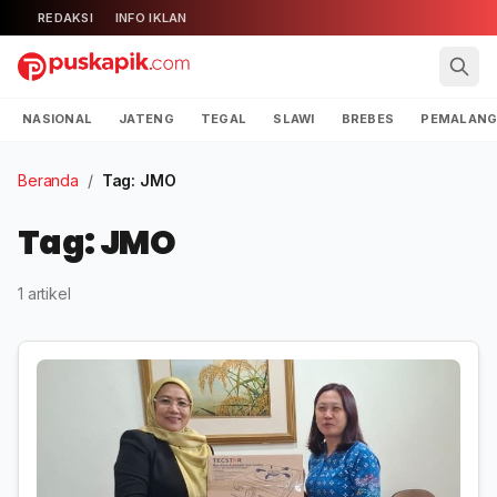
REDAKSI
INFO IKLAN
NASIONAL
JATENG
TEGAL
SLAWI
BREBES
PEMALAN
Beranda
/
Tag: JMO
Tag: JMO
1 artikel