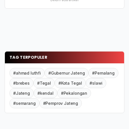
TAG TERPOPULER
#ahmad luthfi
#Gubernur Jateng
#Pemalang
#brebes
#Tegal
#Kota Tegal
#slawi
#Jateng
#kendal
#Pekalongan
#semarang
#Pemprov Jateng