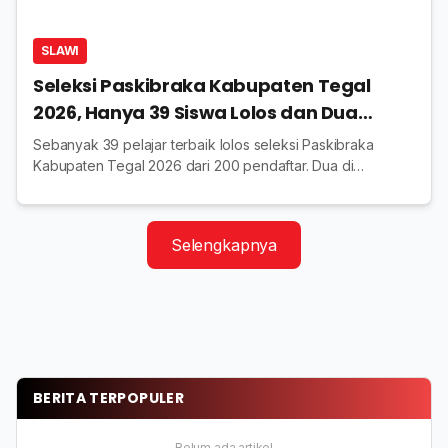
SLAWI
Seleksi Paskibraka Kabupaten Tegal
2026, Hanya 39 Siswa Lolos dan Dua
Melaju ke Tingkat Jateng
Sebanyak 39 pelajar terbaik lolos seleksi Paskibraka
Kabupaten Tegal 2026 dari 200 pendaftar. Dua di
antaranya berhasil mewakili daerah ke tingkat Jawa
Tengah.
Selengkapnya
BERITA TERPOPULER
Belum ada artikel