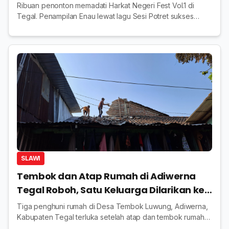
Ribuan penonton memadati Harkat Negeri Fest Vol.1 di
Tegal. Penampilan Enau lewat lagu Sesi Potret sukses
memecah suasana sekaligus meriahkan Dies Natalis
pertama kampus.
SLAWI
Tembok dan Atap Rumah di Adiwerna
Tegal Roboh, Satu Keluarga Dilarikan ke
Rumah Sakit
Tiga penghuni rumah di Desa Tembok Luwung, Adiwerna,
Kabupaten Tegal terluka setelah atap dan tembok rumah
roboh. Kerugian ditaksir mencapai Rp33 juta.