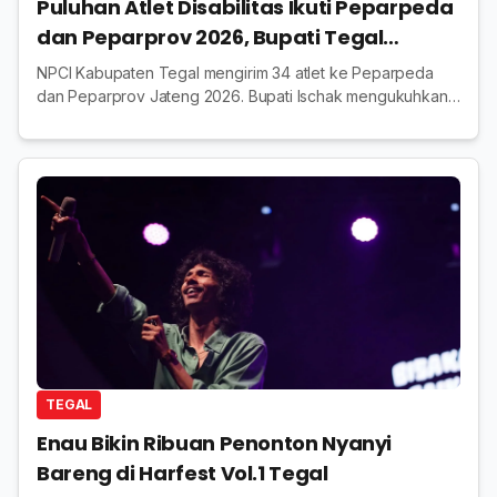
Puluhan Atlet Disabilitas Ikuti Peparpeda
dan Peparprov 2026, Bupati Tegal
Targetkan masuk10 Besar
NPCI Kabupaten Tegal mengirim 34 atlet ke Peparpeda
dan Peparprov Jateng 2026. Bupati Ischak mengukuhkan
kontingen dan menargetkan peningkatan prestasi daerah.
TEGAL
Enau Bikin Ribuan Penonton Nyanyi
Bareng di Harfest Vol.1 Tegal