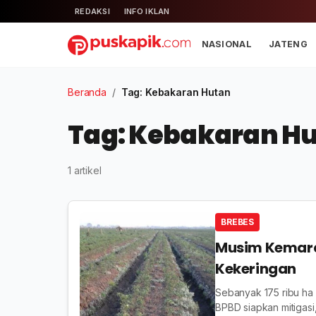
REDAKSI
INFO IKLAN
NASIONAL
JATENG
Beranda
/
Tag: Kebakaran Hutan
Tag: Kebakaran H
1 artikel
BREBES
Musim Kemarau
Kekeringan
Sebanyak 175 ribu ha
BPBD siapkan mitigasi,