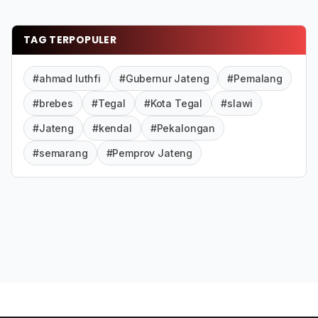
TAG TERPOPULER
#ahmad luthfi
#Gubernur Jateng
#Pemalang
#brebes
#Tegal
#Kota Tegal
#slawi
#Jateng
#kendal
#Pekalongan
#semarang
#Pemprov Jateng