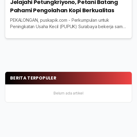
Jelajahi Petungkriyono, Petani Batang
Pahami Pengolahan Kopi Berkualitas
PEKALONGAN, puskapik.com - Perkumpulan untuk
Peningkatan Usaha Kecil (PUPUK) Surabaya bekerja sama
dengan Ford Foundation intensif memberikan
pendampingan dan pembinaan bagi para anggota
Kelompok Usah...
BERITA TERPOPULER
Belum ada artikel