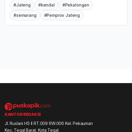
#Jateng
#kendal
#Pekalongan
#semarang
#Pemprov Jateng
KANTOR REDAKSI
Jl. Ruslani HS II RT.009 RW.006 Kel. Pekauman
Kec. Tegal Barat, Kota Tegal