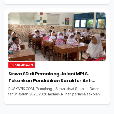
Pengenalan Lingkungan Satuan Pendidikan (MPLS) bagi
jenjang SD dan SM...
PEKALONGAN
Siswa SD di Pemalang Jalani MPLS,
Tekankan Pendidikan Karakter Anti
Kekerasan
PUSKAPIK.COM, Pemalang - Siswa-siswi Sekolah Dasar
tahun ajaran 2025/2026 memasuki hari pertama sekolah
hari ini, Senin (14/7/2025). Suasana ceria pun tampak dari
raut wajah para peserta didik baru. D...