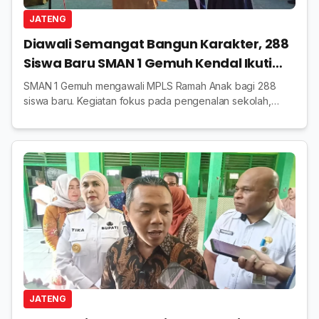
JATENG
Diawali Semangat Bangun Karakter, 288
Siswa Baru SMAN 1 Gemuh Kendal Ikuti
MPLS Ramah Anak
SMAN 1 Gemuh mengawali MPLS Ramah Anak bagi 288
siswa baru. Kegiatan fokus pada pengenalan sekolah,
pembentukan karakter, dan tanpa praktik perpeloncoan.
JATENG