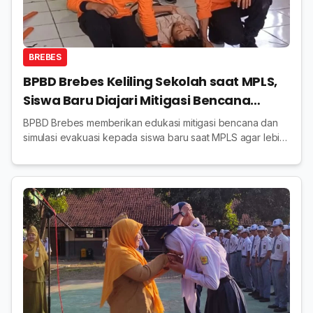
BREBES
BPBD Brebes Keliling Sekolah saat MPLS,
Siswa Baru Diajari Mitigasi Bencana
hingga Simulasi Evakuasi
BPBD Brebes memberikan edukasi mitigasi bencana dan
simulasi evakuasi kepada siswa baru saat MPLS agar lebih
siap menghadapi situasi darurat di sekolah maupun rumah.