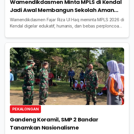
Wamendikdasmen Minta MPLS di Kendal
Jadi Awal Membangun Sekolah Aman
dan Ramah Anak
Wamendikdasmen Fajar Riza Ul Haq meminta MPLS 2026 di
Kendal digelar edukatif, humanis, dan bebas perploncoan
demi mewujudkan sekolah yang aman dan ramah anak.
PEKALONGAN
Gandeng Koramil, SMP 2 Bandar
Tanamkan Nasionalisme