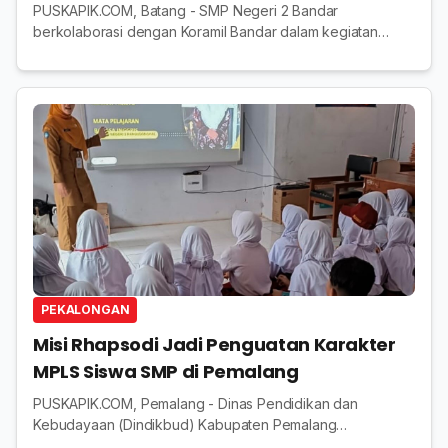
PUSKAPIK.COM, Batang - SMP Negeri 2 Bandar
berkolaborasi dengan Koramil Bandar dalam kegiatan
MPLS Ramah, menghadirkan pemateri Sertu Nurinto, yang
mengetengahkan materi wawasan kebangsaan. Tidak
hany...
PEKALONGAN
Misi Rhapsodi Jadi Penguatan Karakter
MPLS Siswa SMP di Pemalang
PUSKAPIK.COM, Pemalang - Dinas Pendidikan dan
Kebudayaan (Dindikbud) Kabupaten Pemalang
melayangkan edaran sejumlah ketentuan Masa