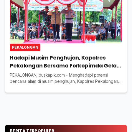
PEKALONGAN
Hadapi Musim Penghujan, Kapolres
Pekalongan Bersama Forkopimda Gelar
Apel Kesiapsiagaan Bencana
PEKALONGAN, puskapik.com - Menghadapi potensi
bencana alam di musim penghujan, Kapolres Pekalongan
AKBP Rachmad C. Yusuf, S.I.K., M.Si., bersama jajaran
Forkopimda Kabupaten Pekalongan menghadiri Apel...
BERITA TERPOPULER