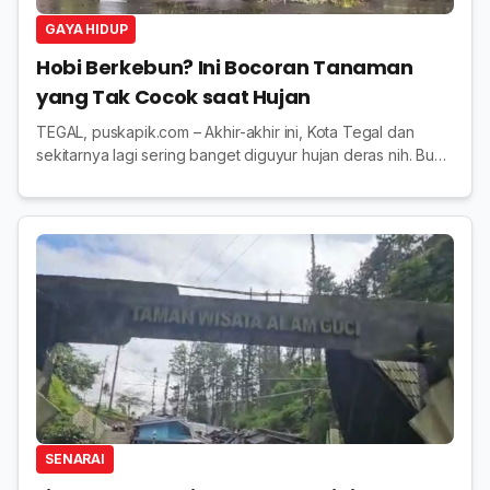
GAYA HIDUP
Hobi Berkebun? Ini Bocoran Tanaman
yang Tak Cocok saat Hujan
TEGAL, puskapik.com – Akhir-akhir ini, Kota Tegal dan
sekitarnya lagi sering banget diguyur hujan deras nih. Buat
kamu yang hobi berkebun, musim hujan sebenernya bisa
jadi "berkah", tapi hati-hati ya,...
SENARAI