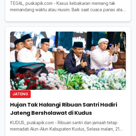
TEGAL, puskapik.com - Kasus kebakaran memang tak
memandang waktu atau musim. Baik saat cuaca panas atau
musim kemarau, maupun di musim hujan seperti sekarang
ini. Oleh sebab itu, warga diimbau agar te...
JATENG
Hujan Tak Halangi Ribuan Santri Hadiri
Jateng Bersholawat di Kudus
KUDUS, puskapik.com - Ribuan santri dan jamaah tetap
memadati Alun-Alun Kabupaten Kudus, Selasa malam, 21
Oktober 2025, mengikuti acara “Jateng Bersholawat”