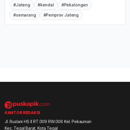
#Jateng
#kendal
#Pekalongan
#semarang
#Pemprov Jateng
KANTOR REDAKSI
Jl. Ruslani HS II RT.009 RW.006 Kel. Pekauman
Kec. Tegal Barat, Kota Tegal