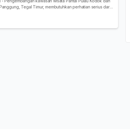
 - Pengembangan kawasan wisata Pantai Pulau Kodok dan
Panggung, Tegal Timur, membutuhkan perhatian serius dari
, terutama dalam hal ketersed...