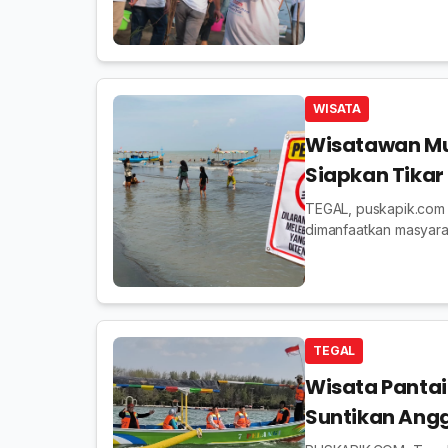
WISATA
Wisatawan Mul
Siapkan Tikar
TEGAL, puskapik.com -
dimanfaatkan masyarak
PAI Kota Tegal pun mul
TEGAL
Wisata Panta
Suntikan Angg