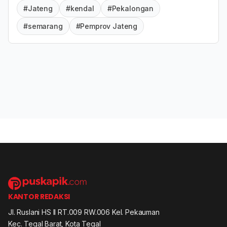
#Jateng
#kendal
#Pekalongan
#semarang
#Pemprov Jateng
KANTOR REDAKSI
Jl. Ruslani HS II RT.009 RW.006 Kel. Pekauman
Kec. Tegal Barat, Kota Tegal