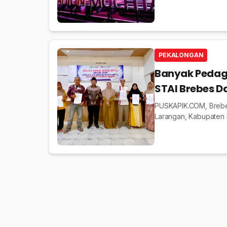
berwarna-warni yang m
PEKALONGAN
Banyak Pedag
STAI Brebes D
PUSKAPIK.COM, Brebes
Larangan, Kabupaten 
(9/8/2025). Mereka da