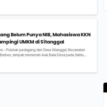
elilit batang dan ranting pepohonan. T...
ang Belum Punya NIB, Mahasiswa KKN
ampingi UMKM di Sitanggal
 – Puluhan pedagang dari Desa Sitanggal, Kecamatan
Brebes, tampak memenuhi Aula Balai Desa pada Sabtu
tang bukan untuk berjualan, melainkan...