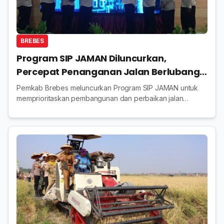
BREBES
Program SIP JAMAN Diluncurkan,
Percepat Penanganan Jalan Berlubang
di Brebes
Pemkab Brebes meluncurkan Program SIP JAMAN untuk
memprioritaskan pembangunan dan perbaikan jalan
menuju kawasan ketahanan pangan, sekaligus
mempercepat penanganan jalan berlubang.