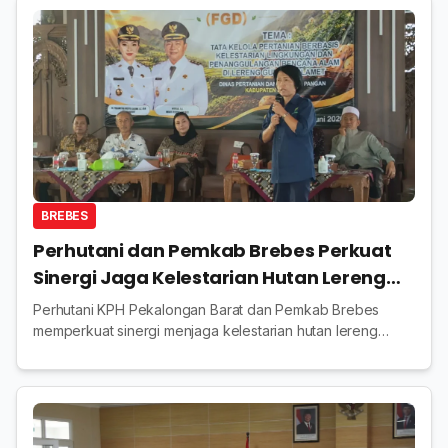
BREBES
Perhutani dan Pemkab Brebes Perkuat
Sinergi Jaga Kelestarian Hutan Lereng
Gunung Slamet
Perhutani KPH Pekalongan Barat dan Pemkab Brebes
memperkuat sinergi menjaga kelestarian hutan lereng
Gunung Slamet melalui tata kelola pertanian berkelanjutan.