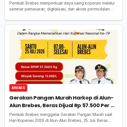
Permodalan
Pemkab Brebes memperkuat daya saing koperasi melalui
seminar pemasaran, digitalisasi, dan akses permodalan
guna mendorong ekonomi kerakyatan yang berkelanjutan.
BREBES
Gerakan Pangan Murah Harkop di Alun-
Alun Brebes, Beras Dijual Rp 57.500 Per 5
Kg
Pemkab Brebes menggelar Gerakan Pangan Murah saat
Hari Koperasi 2026 di Alun-Alun Brebes, 25 Juli. Beras
SPHP 5 kg dijual Rp57.500 dan kebutuhan pokok lain lebih