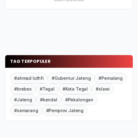
TAG TERPOPULER
#ahmad luthfi
#Gubernur Jateng
#Pemalang
#brebes
#Tegal
#Kota Tegal
#slawi
#Jateng
#kendal
#Pekalongan
#semarang
#Pemprov Jateng