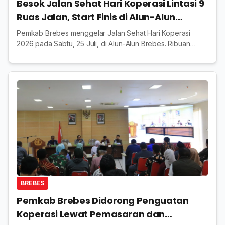
Besok Jalan Sehat Hari Koperasi Lintasi 9
Ruas Jalan, Start Finis di Alun-Alun
Brebes
Pemkab Brebes menggelar Jalan Sehat Hari Koperasi
2026 pada Sabtu, 25 Juli, di Alun-Alun Brebes. Ribuan
peserta akan melintasi ruas jalan utama pusat kota.
BREBES
Pemkab Brebes Didorong Penguatan
Koperasi Lewat Pemasaran dan