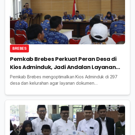
BREBES
Pemkab Brebes Perkuat Peran Desa di
Kios Adminduk, Jadi Andalan Layanan
Kependudukan
Pemkab Brebes mengoptimalkan Kios Adminduk di 297
desa dan kelurahan agar layanan dokumen
kependudukan makin mudah, cepat, efisien, dan
menjangkau seluruh warga