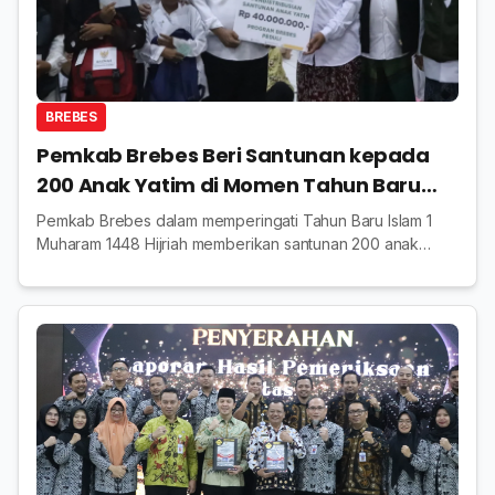
BREBES
Pemkab Brebes Beri Santunan kepada
200 Anak Yatim di Momen Tahun Baru
Islam
Pemkab Brebes dalam memperingati Tahun Baru Islam 1
Muharam 1448 Hijriah memberikan santunan 200 anak
yatim, Senin 15 Juni 2026 yang diberikan oleh Wabup
Wurja