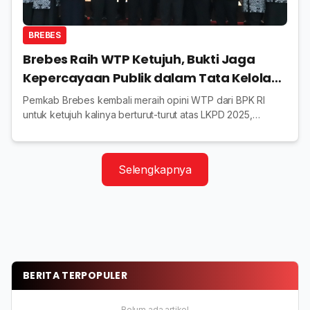
BREBES
Brebes Raih WTP Ketujuh, Bukti Jaga
Kepercayaan Publik dalam Tata Kelola
Keuangan
Pemkab Brebes kembali meraih opini WTP dari BPK RI
untuk ketujuh kalinya berturut-turut atas LKPD 2025,
menegaskan komitmen pengelolaan keuangan yang
transparan
Selengkapnya
BERITA TERPOPULER
Belum ada artikel