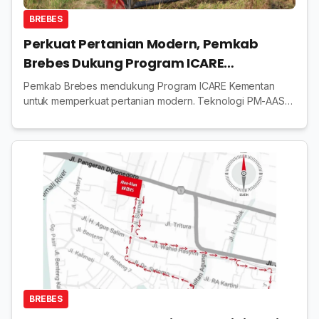
BREBES
Perkuat Pertanian Modern, Pemkab
Brebes Dukung Program ICARE
Kementerian
Pemkab Brebes mendukung Program ICARE Kementan
untuk memperkuat pertanian modern. Teknologi PM-AAS
mampu meningkatkan hasil panen padi hingga 10,2 ton per
hektare.
BREBES