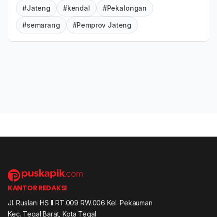
#Jateng
#kendal
#Pekalongan
#semarang
#Pemprov Jateng
KANTOR REDAKSI
Jl. Ruslani HS II RT.009 RW.006 Kel. Pekauman
Kec. Tegal Barat, Kota Tegal