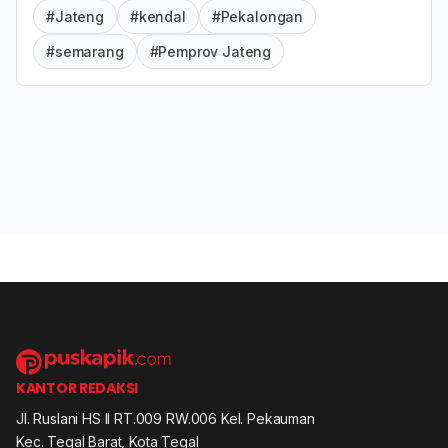
#Jateng
#kendal
#Pekalongan
#semarang
#Pemprov Jateng
KANTOR REDAKSI
Jl. Ruslani HS II RT.009 RW.006 Kel. Pekauman
Kec. Tegal Barat, Kota Tegal