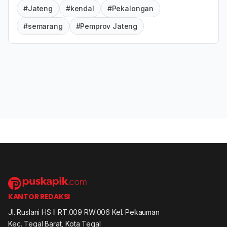
#Jateng
#kendal
#Pekalongan
#semarang
#Pemprov Jateng
KANTOR REDAKSI
Jl. Ruslani HS II RT.009 RW.006 Kel. Pekauman
Kec. Tegal Barat, Kota Tegal