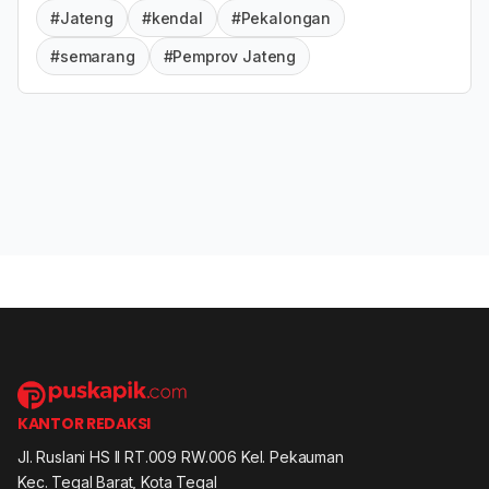
#Jateng
#kendal
#Pekalongan
#semarang
#Pemprov Jateng
KANTOR REDAKSI
Jl. Ruslani HS II RT.009 RW.006 Kel. Pekauman
Kec. Tegal Barat, Kota Tegal