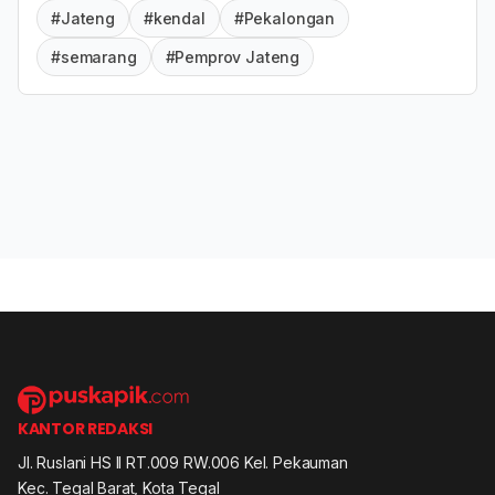
#Jateng
#kendal
#Pekalongan
#semarang
#Pemprov Jateng
KANTOR REDAKSI
Jl. Ruslani HS II RT.009 RW.006 Kel. Pekauman
Kec. Tegal Barat, Kota Tegal