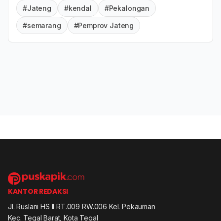
#Jateng
#kendal
#Pekalongan
#semarang
#Pemprov Jateng
KANTOR REDAKSI
Jl. Ruslani HS II RT.009 RW.006 Kel. Pekauman
Kec. Tegal Barat, Kota Tegal