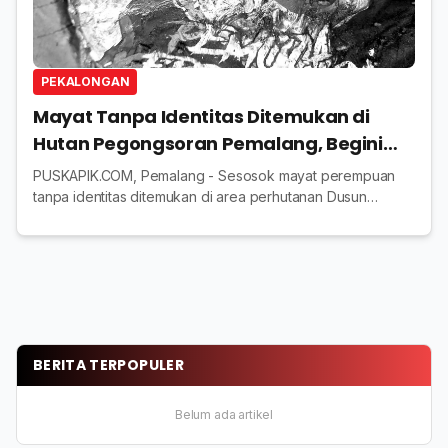
PEKALONGAN
Mayat Tanpa Identitas Ditemukan di
Hutan Pegongsoran Pemalang, Begini
Ciri-cirinya
PUSKAPIK.COM, Pemalang - Sesosok mayat perempuan
tanpa identitas ditemukan di area perhutanan Dusun
Pesalakan Desa Pegongsoran Kabupaten Pemalang, Rabu
(25/6/2025). Ditemukannya mayat tersebut bermula...
BERITA TERPOPULER
Belum ada artikel