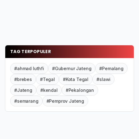
TAG TERPOPULER
#ahmad luthfi
#Gubernur Jateng
#Pemalang
#brebes
#Tegal
#Kota Tegal
#slawi
#Jateng
#kendal
#Pekalongan
#semarang
#Pemprov Jateng