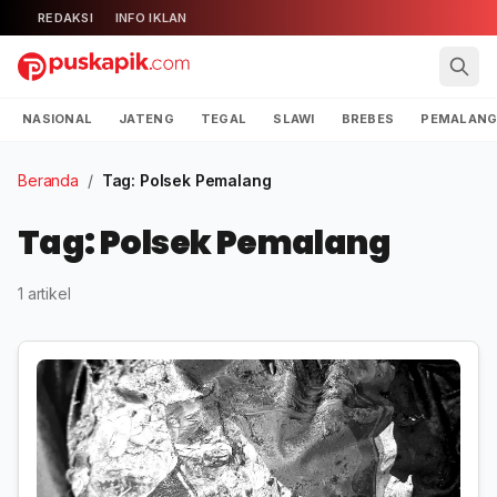
REDAKSI
INFO IKLAN
NASIONAL
JATENG
TEGAL
SLAWI
BREBES
PEMALAN
Beranda
/
Tag: Polsek Pemalang
Tag: Polsek Pemalang
1 artikel