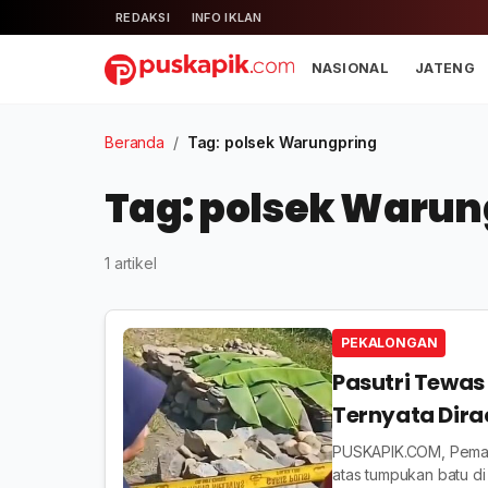
REDAKSI
INFO IKLAN
NASIONAL
JATENG
Beranda
/
Tag: polsek Warungpring
Tag: polsek Warun
1 artikel
PEKALONGAN
Pasutri Tewas
Ternyata Dir
PUSKAPIK.COM, Pemalan
atas tumpukan batu d