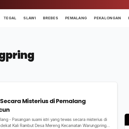
TEGAL
SLAWI
BREBES
PEMALANG
PEKALONGAN
gpring
 Secara Misterius di Pemalang
acun
g - Pasangan suami istri yang tewas secara misterius di
i dekat Kali Rambut Desa Mereng Kecamatan Warungpring