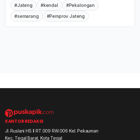
#Jateng
#kendal
#Pekalongan
#semarang
#Pemprov Jateng
KANTOR REDAKSI
Jl. Ruslani HS II RT.009 RW.006 Kel. Pekauman
Kec. Tegal Barat, Kota Tegal