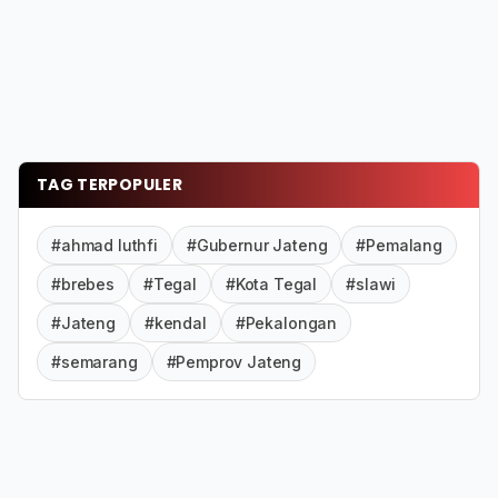
TAG TERPOPULER
#ahmad luthfi
#Gubernur Jateng
#Pemalang
#brebes
#Tegal
#Kota Tegal
#slawi
#Jateng
#kendal
#Pekalongan
#semarang
#Pemprov Jateng