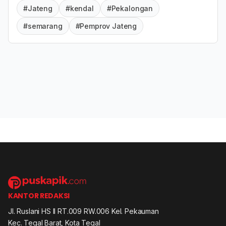
#Jateng
#kendal
#Pekalongan
#semarang
#Pemprov Jateng
KANTOR REDAKSI
Jl. Ruslani HS II RT.009 RW.006 Kel. Pekauman
Kec. Tegal Barat, Kota Tegal