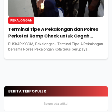
PEKALONGAN
Terminal Tipe A Pekalongan dan Polres
Perketat Ramp Check untuk Cegah
Kecelakaan Selama Mudik Lebaran
PUSKAPIK.COM, Pekalongan– Terminal Tipe A Pekalongan
bersama Polres Pekalongan Kota terus berupaya
meningkatkan keselamatan transportasi jelang Lebaran
1446 Hijriyah/2025 Masehi melalui kegiatan Ramp ...
BERITA TERPOPULER
Belum ada artikel