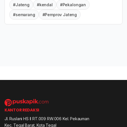
#Jateng
#kendal
#Pekalongan
#semarang
#Pemprov Jateng
KANTOR REDAKSI
Jl. Ruslani HS II RT.009 RW.006 Kel. Pekauman
Kec. Tegal Barat, Kota Tegal