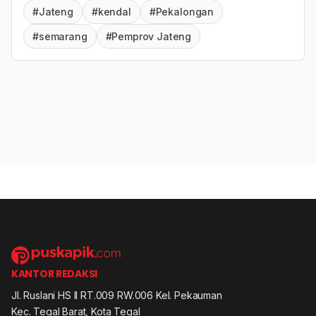
#Jateng
#kendal
#Pekalongan
#semarang
#Pemprov Jateng
KANTOR REDAKSI
Jl. Ruslani HS II RT.009 RW.006 Kel. Pekauman
Kec. Tegal Barat, Kota Tegal