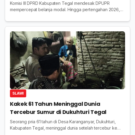
Komisi III DPRD Kabupaten Tegal mendesak DPUPR
mempercepat belanja modal. Hingga pertengahan 2026,
serapan anggaran baru 9,2 persen dari total Rp217,9 miliar.
SLAWI
Kakek 61 Tahun Meninggal Dunia
Tercebur Sumur di Dukuhturi Tegal
Seorang pria 61 tahun di Desa Karanganyar, Dukuhturi,
Kabupaten Tegal, meninggal dunia setelah tercebur ke
sumur. Polisi memastikan tidak ditemukan unsur pidana.