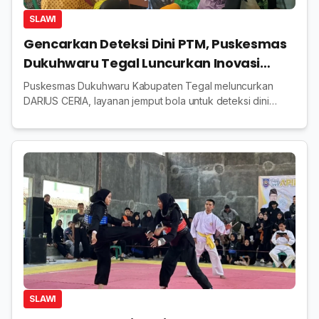
SLAWI
Gencarkan Deteksi Dini PTM, Puskesmas
Dukuhwaru Tegal Luncurkan Inovasi
DARIUS CERIA
Puskesmas Dukuhwaru Kabupaten Tegal meluncurkan
DARIUS CERIA, layanan jemput bola untuk deteksi dini
penyakit tidak menular pada masyarakat usia produktif.
SLAWI