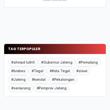
TAG TERPOPULER
#ahmad luthfi
#Gubernur Jateng
#Pemalang
#brebes
#Tegal
#Kota Tegal
#slawi
#Jateng
#kendal
#Pekalongan
#semarang
#Pemprov Jateng