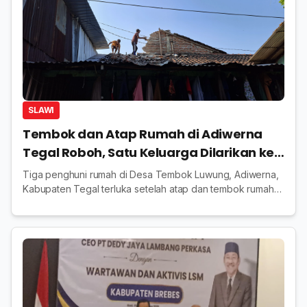
SLAWI
Tembok dan Atap Rumah di Adiwerna
Tegal Roboh, Satu Keluarga Dilarikan ke
Rumah Sakit
Tiga penghuni rumah di Desa Tembok Luwung, Adiwerna,
Kabupaten Tegal terluka setelah atap dan tembok rumah
roboh. Kerugian ditaksir mencapai Rp33 juta.