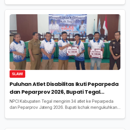
SLAWI
Puluhan Atlet Disabilitas Ikuti Peparpeda
dan Peparprov 2026, Bupati Tegal
Targetkan masuk10 Besar
NPCI Kabupaten Tegal mengirim 34 atlet ke Peparpeda
dan Peparprov Jateng 2026. Bupati Ischak mengukuhkan
kontingen dan menargetkan peningkatan prestasi daerah.