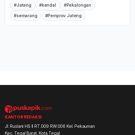
#Jateng
#kendal
#Pekalongan
#semarang
#Pemprov Jateng
KANTOR REDAKSI
Jl. Ruslani HS II RT.009 RW.006 Kel. Pekauman
Kec. Tegal Barat, Kota Tegal