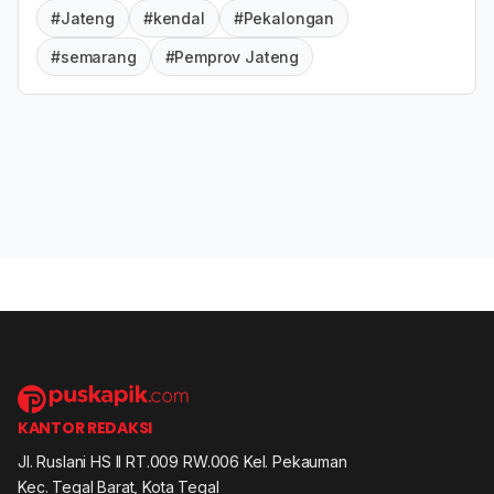
#Jateng
#kendal
#Pekalongan
#semarang
#Pemprov Jateng
KANTOR REDAKSI
Jl. Ruslani HS II RT.009 RW.006 Kel. Pekauman
Kec. Tegal Barat, Kota Tegal