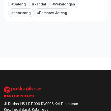
#Jateng
#kendal
#Pekalongan
#semarang
#Pemprov Jateng
KANTOR REDAKSI
Jl. Ruslani HS II RT.009 RW.006 Kel. Pekauman
Kec. Tegal Barat, Kota Tegal