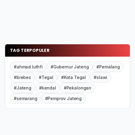
TAG TERPOPULER
#ahmad luthfi
#Gubernur Jateng
#Pemalang
#brebes
#Tegal
#Kota Tegal
#slawi
#Jateng
#kendal
#Pekalongan
#semarang
#Pemprov Jateng