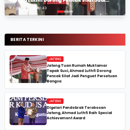
Ahmad Luthfi Dorong Pencak Silat Jadi
Ahmad Luthfi Raih Special Achievement
Nurkholes Minta Sekolah Pasangi CCTV
Penguat Persatuan Bangsa
Award
8 Agustus 2026
8 Agustus 2026
8 Agustus 2026
|
|
|
10.43
09.23
05.43
BERITA TERKINI
JATENG
Jateng Tuan Rumah Muktamar
Tapak Suci, Ahmad Luthfi Dorong
Pencak Silat Jadi Penguat Persatuan
Bangsa
JATENG
Digelari Pendobrak Terobosan
Jateng, Ahmad Luthfi Raih Special
Achievement Award