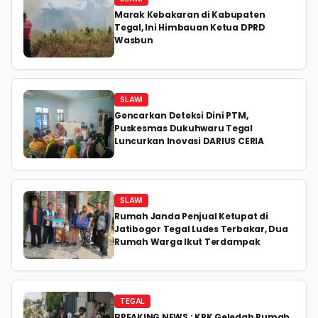
Marak Kebakaran di Kabupaten
Tegal, Ini Himbauan Ketua DPRD
Wasbun
SLAWI
Gencarkan Deteksi Dini PTM,
Puskesmas Dukuhwaru Tegal
Luncurkan Inovasi DARIUS CERIA
SLAWI
Rumah Janda Penjual Ketupat di
Jatibogor Tegal Ludes Terbakar, Dua
Rumah Warga Ikut Terdampak
TEGAL
BREAKING NEWS : KPK Geledah Rumah