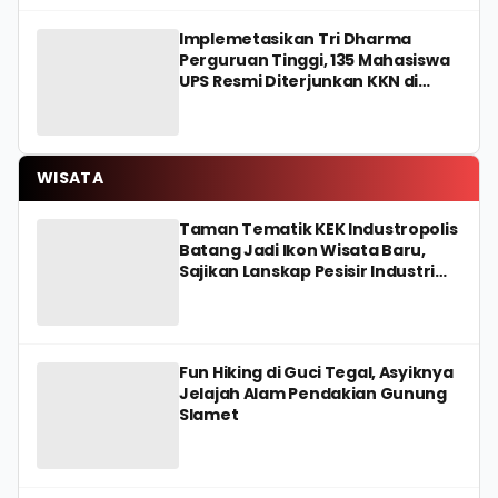
Implemetasikan Tri Dharma
Perguruan Tinggi, 135 Mahasiswa
UPS Resmi Diterjunkan KKN di
Kecamatan Kedungbanteng
Tegal
WISATA
Taman Tematik KEK Industropolis
Batang Jadi Ikon Wisata Baru,
Sajikan Lanskap Pesisir Industri
Modern
Fun Hiking di Guci Tegal, Asyiknya
Jelajah Alam Pendakian Gunung
Slamet