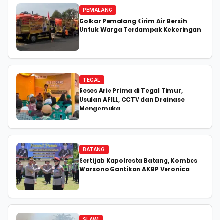
PEMALANG
Golkar Pemalang Kirim Air Bersih
Untuk Warga Terdampak Kekeringan
TEGAL
Reses Arie Prima di Tegal Timur,
Usulan APILL, CCTV dan Drainase
Mengemuka
BATANG
Sertijab Kapolresta Batang, Kombes
Warsono Gantikan AKBP Veronica
SLAWI