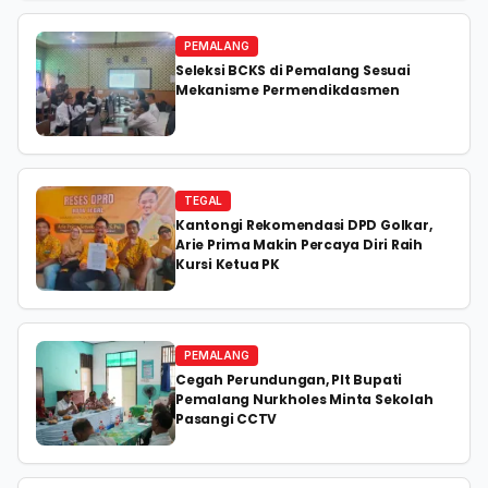
PEMALANG
Seleksi BCKS di Pemalang Sesuai
Mekanisme Permendikdasmen
TEGAL
Kantongi Rekomendasi DPD Golkar,
Arie Prima Makin Percaya Diri Raih
Kursi Ketua PK
PEMALANG
Cegah Perundungan, Plt Bupati
Pemalang Nurkholes Minta Sekolah
Pasangi CCTV