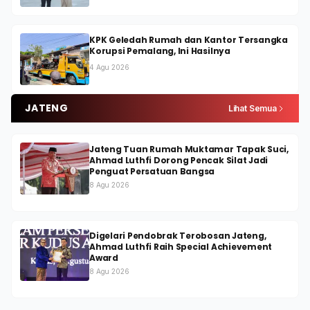
KPK Geledah Rumah dan Kantor Tersangka
Korupsi Pemalang, Ini Hasilnya
4 Agu 2026
JATENG
Lihat Semua
Jateng Tuan Rumah Muktamar Tapak Suci,
Ahmad Luthfi Dorong Pencak Silat Jadi
Penguat Persatuan Bangsa
8 Agu 2026
Digelari Pendobrak Terobosan Jateng,
Ahmad Luthfi Raih Special Achievement
Award
8 Agu 2026