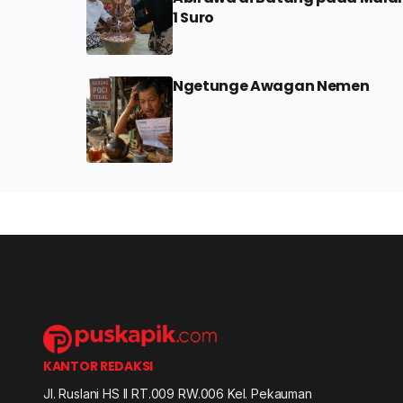
1 Suro
Ngetunge Awagan Nemen
KANTOR REDAKSI
Jl. Ruslani HS II RT.009 RW.006 Kel. Pekauman