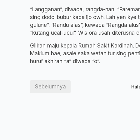
“Langganan”, diwaca, rangda-nan. “Pareman
sing dodol bubur kaca ijo owh. Lah yen kye 
gulune”. “Randu alas”, kewaca “Rangda alus
“kutang ucal-ucul”. Wis ora usah diterusna 
Giliran maju kepala Rumah Sakit Kardinah. 
Maklum bae, asale saka wetan tur sing pen
huruf akhiran “a” diwaca “o”.
Sebelumnya
Hal