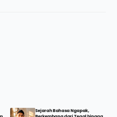
Sejarah Bahasa Ngapak,
am
Berkembang dari Tegal hingga