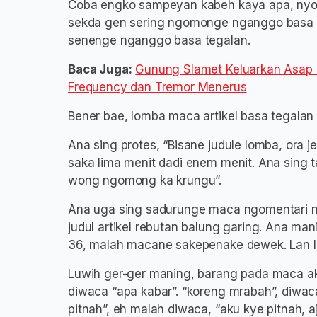
Coba engko sampeyan kabeh kaya apa, nyon
sekda gen sering ngomonge nganggo basa In
senenge nganggo basa tegalan.
Baca Juga:
Gunung Slamet Keluarkan Asap 
Frequency dan Tremor Menerus
Bener bae, lomba maca artikel basa tegalan
Ana sing protes, “Bisane judule lomba, ora 
saka lima menit dadi enem menit. Ana sing t
wong ngomong ka krungu”.
Ana uga sing sadurunge maca ngomentari nd
judul artikel rebutan balung garing. Ana ma
36, malah macane sakepenake dewek. Lan li
Luwih ger-ger maning, barang pada maca ake
diwaca “apa kabar”. “koreng mrabah”, diwaca
pitnah”, eh malah diwaca, “aku kye pitnah, aj