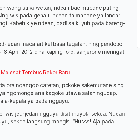
akeh wong saka wetan, ndean bae macane pating
 sing wis pada genau, ndean ta macane ya lancar.
ingi. Kabeh kiye ndean, dadi saiki yuh pada bareng-
-jedan maca artikel basa tegalan, ning pendopo
18 April 2012 dina kaping loro, sanjerone meringati
 Melesat Tembus Rekor Baru
da ora nganggo catetan, pokoke sakemutane sing
i, ya ngomonge ana kagoke utawa salah ngucap.
epala-kepala ya pada ngguyu.
l wis jed-jedan ngguyu disit moyoki sekda. Ndean
uyu, sekda langsung mbegis. “Husss! Aja pada