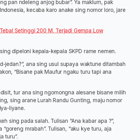
g pan ndeleng anjog bubar”. Ya maklum, pak
donesia, kecaba karo anake sing nomor loro, jare
Tebal Setinggi 200 M, Terjadi Gempa Low
 sing dipeloni kepala-kepala SKPD rame nemen.
jed-jedan?”, ana sing usul supaya waktune ditambah
akon, “Bisane pak Maufur ngaku turu tapi ana
isit, tur ana sing ngomongna alesane bisane milih
ning, sing arane Lurah Randu Gunting, maju nomor
ya-liyane.
h sing pada salah. Tulisan “Ana kabar apa ?”,
 “goreng mrabah”. Tulisan, “aku kye turu, aja
a turu”.