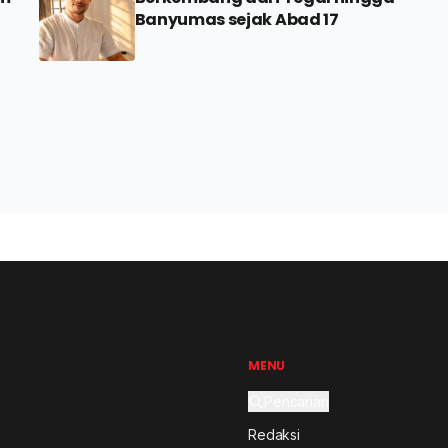
Banyumas sejak Abad 17
MENU
Pencarian
Redaksi