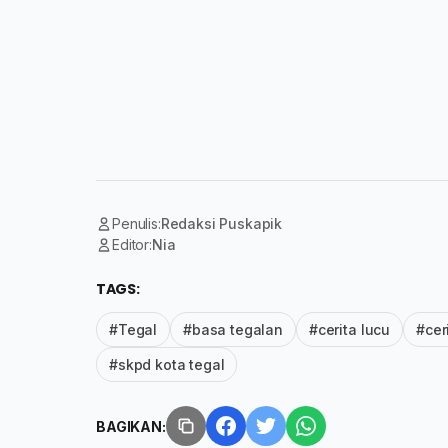
Penulis:
Redaksi Puskapik
Editor:
Nia
TAGS:
#Tegal
#basa tegalan
#cerita lucu
#cer
#skpd kota tegal
BAGIKAN: