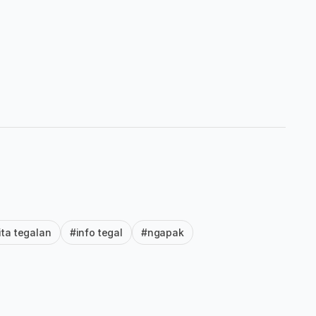
ita tegalan
#info tegal
#ngapak