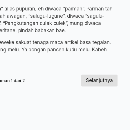
” alias pupuran, eh diwaca “parman”. Parman tah
tah awagan, “salugu-lugune”, diwaca “sagulu-
”. “Pangkutangan culak culek”, mung diwaca
ceritane, pindah babakan bae.
Deweke sakuat tenaga maca artikel basa tegalan.
ting melu. Ya bongan pancen kudu melu. Kabeh
Selanjutnya
aman 1 dari 2