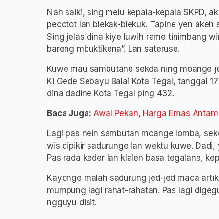
Nah saiki, sing melu kepala-kepala SKPD, 
pecotot lan blekak-blekuk. Tapine yen akeh
Sing jelas dina kiye luwih rame tinimbang w
bareng mbuktikena”. Lan sateruse.
Kuwe mau sambutane sekda ning moange jed
Ki Gede Sebayu Balai Kota Tegal, tanggal 17-
dina dadine Kota Tegal ping 432.
Baca Juga:
Awal Pekan, Harga Emas Antam
Lagi pas nein sambutan moange lomba, sek
wis dipikir sadurunge lan wektu kuwe. Dad
Pas rada keder lan klalen basa tegalane, k
Kayonge malah sadurung jed-jed maca artike
mumpung lagi rahat-rahatan. Pas lagi digeg
ngguyu disit.