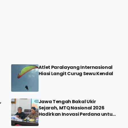
Atlet Paralayang Internasional
Hiasi Langit Curug Sewu Kendal
,
Jawa Tengah Bakal Ukir
Sejarah, MTQ Nasional 2026
Hadirkan Inovasi Perdana untuk
Disabilitas dan Dewan Hakim