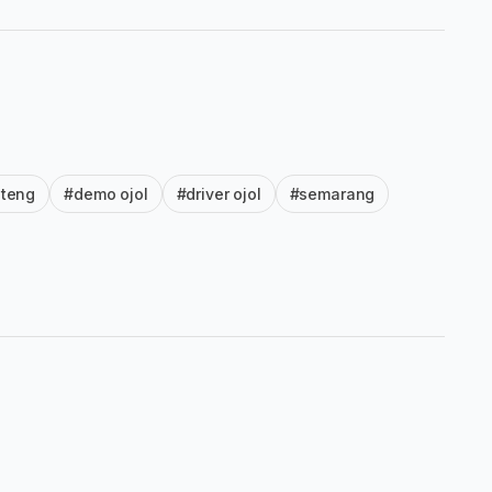
ateng
#demo ojol
#driver ojol
#semarang