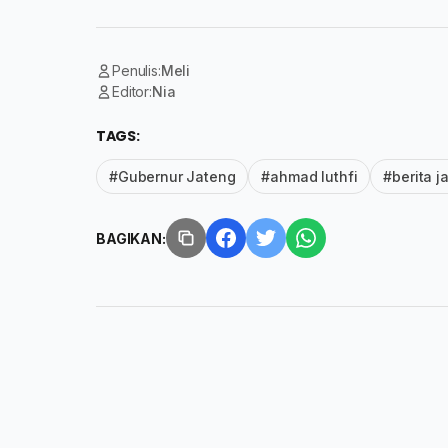
Penulis:
Meli
Editor:
Nia
TAGS:
#Gubernur Jateng
#ahmad luthfi
#berita j
BAGIKAN: