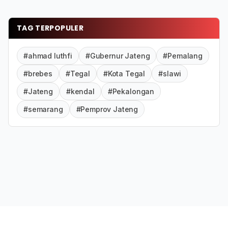
TAG TERPOPULER
#ahmad luthfi
#Gubernur Jateng
#Pemalang
#brebes
#Tegal
#Kota Tegal
#slawi
#Jateng
#kendal
#Pekalongan
#semarang
#Pemprov Jateng