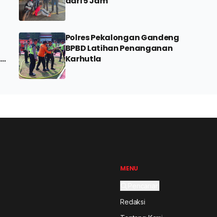
dari 5 Jam
Polres Pekalongan Gandeng
BPBD Latihan Penanganan
n
Karhutla
MENU
Pencarian
Redaksi