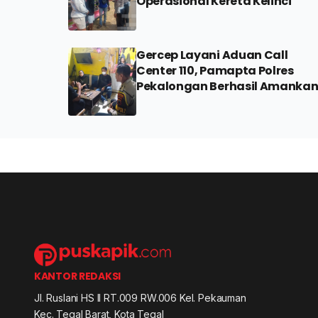
Operasional Kereta Kelinci
Gercep Layani Aduan Call
Center 110, Pamapta Polres
Pekalongan Berhasil Amanka
Mobil Xenia Hasil Penggelapan
KANTOR REDAKSI
Jl. Ruslani HS II RT.009 RW.006 Kel. Pekauman
Kec. Tegal Barat, Kota Tegal